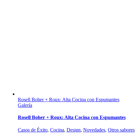
Rosell Boher + Roux: Alta Cocina con Espumantes
Galería
Rosell Boher + Roux: Alta Cocina con Espumantes
Casos de Éxito
,
Cocina
,
Design
,
Novedades
,
Otros sabores