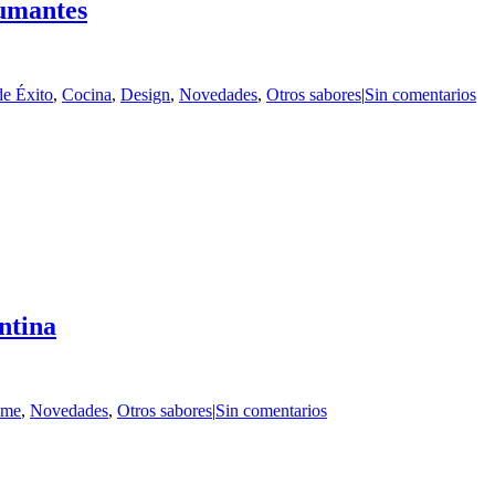
pumantes
de Éxito
,
Cocina
,
Design
,
Novedades
,
Otros sabores
|
Sin comentarios
ntina
me
,
Novedades
,
Otros sabores
|
Sin comentarios