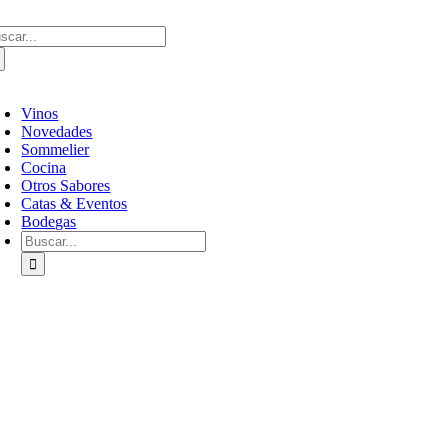
Saltar
scar:
al
contenido
oggle
avigation
Vinos
Novedades
Sommelier
Cocina
Otros Sabores
Catas & Eventos
Bodegas
Buscar: