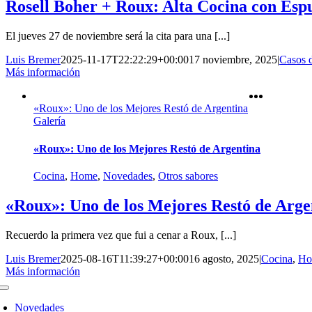
Rosell Boher + Roux: Alta Cocina con Es
El jueves 27 de noviembre será la cita para una [...]
Luis Bremer
2025-11-17T22:22:29+00:00
17 noviembre, 2025
|
Casos 
Más información
«Roux»: Uno de los Mejores Restó de Argentina
Galería
«Roux»: Uno de los Mejores Restó de Argentina
Cocina
,
Home
,
Novedades
,
Otros sabores
«Roux»: Uno de los Mejores Restó de Arge
Recuerdo la primera vez que fui a cenar a Roux, [...]
Luis Bremer
2025-08-16T11:39:27+00:00
16 agosto, 2025
|
Cocina
,
Ho
Más información
oggle
avigation
Novedades