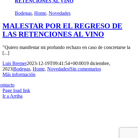
RETENCIONES AL VINO
Bodegas
,
Home
,
Novedades
MALESTAR POR EL REGRESO DE
LAS RETENCIONES AL VINO
"Quiero manifestar mi profundo rechazo en caso de concretarse la
[...]
Luis Bremer
2023-12-19T09:41:54+00:00
19 diciembre,
2023
|
Bodegas
,
Home
,
Novedades
|
Sin comentarios
Más información
Copyright 2023 | All Rights Reserved | Desarrollado por
Qwavee IT
ontacto
Page load link
Ir a Arriba