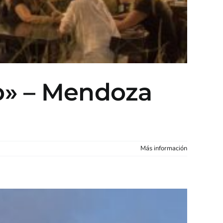
o» – Mendoza
Más información