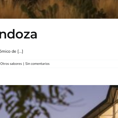
endoza
ico de [...]
,
Otros sabores
|
Sin comentarios