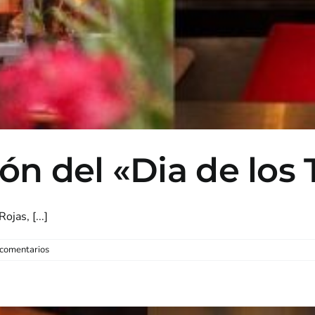
n del «Dia de los 
jas, [...]
 comentarios