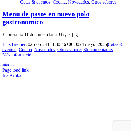
Catas & eventos
,
Cocina
,
Novedades
,
Otros sabores
Menú de pasos en nuevo polo
gastronómico
El próximo 11 de junio a las 20 hs, el [...]
Luis Bremer
2025-05-24T11:30:46+00:00
24 mayo, 2025
|
Catas &
eventos
,
Cocina
,
Novedades
,
Otros sabores
|
Sin comentarios
Más información
Copyright 2023 | All Rights Reserved | Desarrollado por
Qwavee IT
ontacto
Page load link
Ir a Arriba