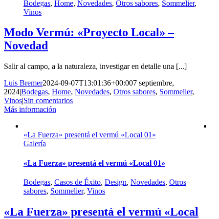
Bodegas
,
Home
,
Novedades
,
Otros sabores
,
Sommelier
,
Vinos
Modo Vermú: «Proyecto Local» –
Novedad
Salir al campo, a la naturaleza, investigar en detalle una [...]
Luis Bremer
2024-09-07T13:01:36+00:00
7 septiembre,
2024
|
Bodegas
,
Home
,
Novedades
,
Otros sabores
,
Sommelier
,
Vinos
|
Sin comentarios
Más información
«La Fuerza» presentá el vermú «Local 01»
Galería
«La Fuerza» presentá el vermú «Local 01»
Bodegas
,
Casos de Éxito
,
Design
,
Novedades
,
Otros
sabores
,
Sommelier
,
Vinos
«La Fuerza» presentá el vermú «Local