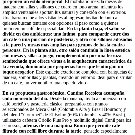
proponen un estilo atemporal
. El mobiliario mezcla mesas de
madera con sillas y sillones de cuero en tono arena, mientras los
amplios ventanales aportan luz natural y conexión con el exterior.
Una barra recibe a los visitantes al ingresar, invitando tanto a
quienes buscan tentarse con opciones al paso como a quienes
prefieren un café de especialidad.
En la planta baja, el salón se
divide en dos ambientes: uno íntimo, para compartir entre dos
un café o una porción de pastelería, y otro con sillones adosados
a la pared y mesas más amplias para grupos de hasta cuatro
personas
.
En la planta alta, otro salón continúa la línea estética
con mesas y sillas a juego, complementado por una terraza
semitechada que ofrece vistas a la arquitectura característica de
la avenida, iluminada por pequeñas luces que le otorgan un
toque acogedor.
Este espacio exterior se completa con banquetas de
madera, sombrillas y plantas, creando un entorno ideal para disfrutar
de un café, un vermouth o una copa de vino.
En su propuesta gastronómica, Cantina Recoleta acompaña
cada momento del día
. Desde la mañana, invita a comenzar con
café porteño y pastelería clásica, preparados con granos
seleccionados de Meca Café (Colombia Alta y Brasil Bourbon) y
del blend “Gourmet” de El Bohío (60% Colombia y 40% Brasil),
utilizando cafetera Criollo Plus Pro y molinillo digital Cunil para los
espressos,
además de una máquina Bunn que permite café
filtrado con refill libre durante la tarde,
pensado especialmente