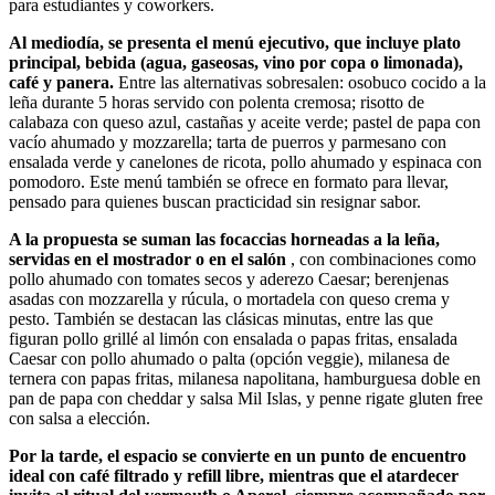
para estudiantes y coworkers.
Al mediodía, se presenta el menú ejecutivo, que incluye plato
principal, bebida (agua, gaseosas, vino por copa o limonada),
café y panera.
Entre las alternativas sobresalen: osobuco cocido a la
leña durante 5 horas servido con polenta cremosa; risotto de
calabaza con queso azul, castañas y aceite verde; pastel de papa con
vacío ahumado y mozzarella; tarta de puerros y parmesano con
ensalada verde y canelones de ricota, pollo ahumado y espinaca con
pomodoro. Este menú también se ofrece en formato para llevar,
pensado para quienes buscan practicidad sin resignar sabor.
A la propuesta se suman las focaccias horneadas a la leña,
servidas en el mostrador o en el salón
, con combinaciones como
pollo ahumado con tomates secos y aderezo Caesar; berenjenas
asadas con mozzarella y rúcula, o mortadela con queso crema y
pesto. También se destacan las clásicas minutas, entre las que
figuran pollo grillé al limón con ensalada o papas fritas, ensalada
Caesar con pollo ahumado o palta (opción veggie), milanesa de
ternera con papas fritas, milanesa napolitana, hamburguesa doble en
pan de papa con cheddar y salsa Mil Islas, y penne rigate gluten free
con salsa a elección.
Por la tarde, el espacio se convierte en un punto de encuentro
ideal con café filtrado y refill libre, mientras que el atardecer