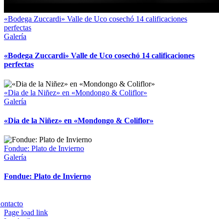
«Bodega Zuccardi» Valle de Uco cosechó 14 calificaciones
perfectas
Galería
«Bodega Zuccardi» Valle de Uco cosechó 14 calificaciones
perfectas
«Dia de la Niñez» en «Mondongo & Coliflor»
Galería
«Dia de la Niñez» en «Mondongo & Coliflor»
Fondue: Plato de Invierno
Galería
Fondue: Plato de Invierno
Copyright 2023 | All Rights Reserved | Desarrollado por
Qwavee IT
ontacto
Page load link