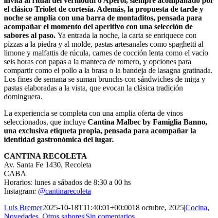
invita al ritual del vermouth o Aperol, siempre acompañado por
el clásico Triolet de cortesía. Además, la propuesta de tarde y
noche se amplía con una barra de montaditos, pensada para
acompañar el momento del aperitivo con una selección de
sabores al paso.
Ya entrada la noche, la carta se enriquece con
pizzas a la piedra y al molde, pastas artesanales como spaghetti al
limone y malfattis de rúcula, carnes de cocción lenta como el vacío
seis horas con papas a la manteca de romero, y opciones para
compartir como el pollo a la brasa o la bandeja de lasagna gratinada.
Los fines de semana se suman brunchs con sándwiches de miga y
pastas elaboradas a la vista, que evocan la clásica tradición
dominguera.
La experiencia se completa con una amplia oferta de vinos
seleccionados, que incluye
Cantina Malbec by Famiglia Banno,
una exclusiva etiqueta propia, pensada para acompañar la
identidad gastronómica del lugar.
CANTINA RECOLETA
Av. Santa Fe 1430, Recoleta
CABA
Horarios: lunes a sábados de 8:30 a 00 hs
Instagram:
@cantinarecoleta
Luis Bremer
2025-10-18T11:40:01+00:00
18 octubre, 2025
|
Cocina
,
Novedades
,
Otros sabores
|
Sin comentarios