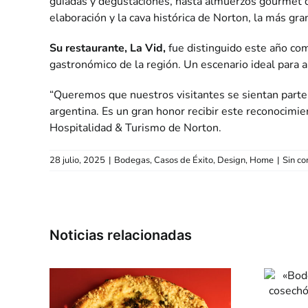
guiadas y degustaciones, hasta almuerzos gourmet de 
elaboración y la cava histórica de Norton, la más gr
Su restaurante, La Vid,
fue distinguido este año co
gastronómico de la región. Un escenario ideal para a
“Queremos que nuestros visitantes se sientan parte d
argentina. Es un gran honor recibir este reconocimi
Hospitalidad & Turismo de Norton.
28 julio, 2025
|
Bodegas
,
Casos de Éxito
,
Design
,
Home
|
Sin co
«Bodega
Zuccardi» Valle
de Uco cosechó