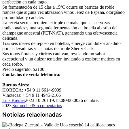
perfección en cada trago.
Su fermentación de 15 días a 15ºC ocurre en barricas de roble
francés que alguna vez abrazaron vinos Jerez de España, otorgándo
profundidad y carácter.
La receta secreta requiere el triple de malta que las cervezas
tradicionales y una segunda fermentación en botella al estilo del
champagne ancestral (PET-NAT), generando una efervescencia
delicada.
Tras seis meses de reposo en botellas, emerge con dulzor añadido
por las levaduras y las notas del roble Sherry Cask.
Sus tonos florales y cítricos cautivan, revelando un sabor
excepcional y un dulzor tentador, invitando a explorar matices en
cada sorbo.
Precio sugerido: $2100.-
Contactos de venta telefónica:
Buenos Aires:
HORECA: +54 9 11 6614-9009
Vinotecas: + 54 9 11 4945-2166
Luis Bremer
2023-10-26T19:15:08+00:00
26 octubre,
2023
|
Sommelier
|
Sin comentarios