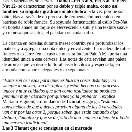
Las 3 variedades de cerveza
Tiamat
–
Pet Nat 9, Pet Nat 10 y Pet
Nat 12-
se caracterizan por su
doble y triple malta, como así
también su singular graduación alcohólica
, a la vez porque son
obtenidas a través de un proceso de fermentación meticuloso en
barricas de roble francés. Su segunda fermentación al estilo Pet-Nat
en botella añade un toque de efervescencia sutil y una textura suave
y cremosa que acaricia el paladar con cada sorbo.
La crianza en botellas durante meses contribuye a profundizar los
matices y a agregar una nota dulce y envolvente. La madera de roble
francés o exJerez (en el caso de nuestra Indian Pale Ale) aporta una
identidad única a esta cerveza. Las notas de cata revelan una paleta
de aromas que va desde lo floral hasta lo cítrico y especiado, en
armonía con sabores elegantes y excepcionales.
“
Estas son cervezas para quienes buscan cosas distintas y no
siempre lo mismo, son disruptivas y están hechas con procesos
únicos y muy cuidados que dan como resultados un producto
premium muy valorado por quienes ya la probaron
”, explica
Mariano Vignoni, co-fundador de
Tiamat
, y agrega: “
estamos
convencidos de que quienes prueban alguna de las 3 variedades
van a ir por las otras 2, porque saben que están tomando algo
distinto, llamativo y que se disfruta de una manera diferente a la de
una cerveza tradicional
”.
Las 3 Tiamat que se consiguen en el mercado