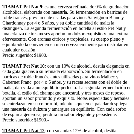
TIAMAT Pet Nat 9
: es una cerveza refinada de 9% de graduación
alcohólica, elaborada con maestría. Su fermentación en barricas de
roble francés, previamente usadas para vinos Sauvignon Blanc y
Chardonnay por 4 o 5 años, y su doble cantidad de malta la
distinguen. La segunda fermentación en botella al estilo Pet-Nat y
una crianza de tres meses aportan un dulzor exquisito y una textura
efervescente. Con aromas cítricos y tropicales, su cuerpo pleno y
equilibrado la convierten en una cerveza eminente para disfrutar en
cualquier ocasión.
Precio sugerido: $1900.-
TIAMAT Pet Nat 10:
con un 10% de alcohol, destila elegancia en
cada gota gracias a su refinada elaboración. Su fermentación en
barricas de roble francés, antes utilizadas para vinos Malbec y
Cabernet Franc, por 4 o 5 años, y su receta secreta con el doble de
malta, dan vida a un equilibrio perfecto. La segunda fermentación en
botella, al estilo del champagne ancestral, y tres meses de reposo,
aportan un sabor profundo y exquisito. Notas especiadas y herbales
se entrelazan en su color rubí, mientras que en el paladar despliega
una maestría de dulzura y amargura en equilibrio. Con cada sorbo
de espuma generosa, perdura un sabor elegante y persistente.
Precio sugerido: $1900.-
TIAMAT Pet Nat 12
: con su audaz 12% de alcohol, destila