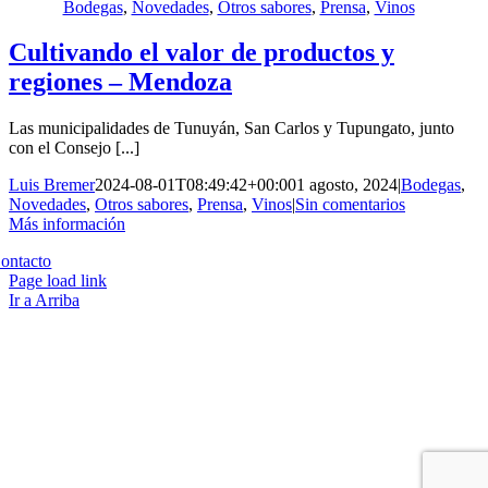
Bodegas
,
Novedades
,
Otros sabores
,
Prensa
,
Vinos
Cultivando el valor de productos y
regiones – Mendoza
Las municipalidades de Tunuyán, San Carlos y Tupungato, junto
con el Consejo [...]
Luis Bremer
2024-08-01T08:49:42+00:00
1 agosto, 2024
|
Bodegas
,
Novedades
,
Otros sabores
,
Prensa
,
Vinos
|
Sin comentarios
Más información
Copyright 2023 | All Rights Reserved | Desarrollado por
Qwavee IT
ontacto
Page load link
Ir a Arriba