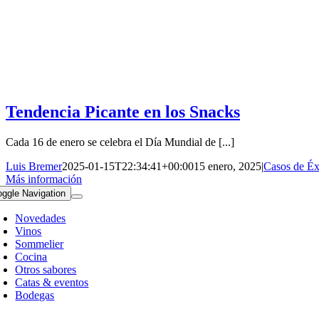
Tendencia Picante en los Snacks
Cada 16 de enero se celebra el Día Mundial de [...]
Luis Bremer
2025-01-15T22:34:41+00:00
15 enero, 2025
|
Casos de Éx
Más información
oggle Navigation
Novedades
Vinos
Sommelier
Cocina
Otros sabores
Catas & eventos
Bodegas