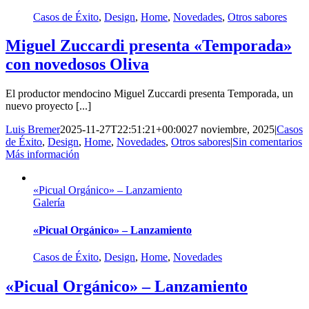
Casos de Éxito
,
Design
,
Home
,
Novedades
,
Otros sabores
Miguel Zuccardi presenta «Temporada»
con novedosos Oliva
El productor mendocino Miguel Zuccardi presenta Temporada, un
nuevo proyecto [...]
Luis Bremer
2025-11-27T22:51:21+00:00
27 noviembre, 2025
|
Casos
de Éxito
,
Design
,
Home
,
Novedades
,
Otros sabores
|
Sin comentarios
Más información
«Picual Orgánico» – Lanzamiento
Galería
«Picual Orgánico» – Lanzamiento
Casos de Éxito
,
Design
,
Home
,
Novedades
«Picual Orgánico» – Lanzamiento