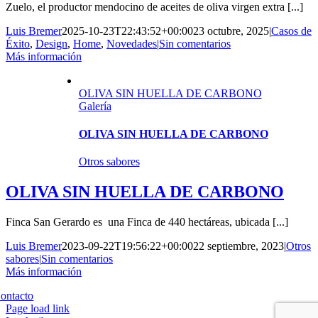
Zuelo, el productor mendocino de aceites de oliva virgen extra [...]
Luis Bremer
2025-10-23T22:43:52+00:00
23 octubre, 2025
|
Casos de
Éxito
,
Design
,
Home
,
Novedades
|
Sin comentarios
Más información
OLIVA SIN HUELLA DE CARBONO
Galería
OLIVA SIN HUELLA DE CARBONO
Otros sabores
OLIVA SIN HUELLA DE CARBONO
Finca San Gerardo es una Finca de 440 hectáreas, ubicada [...]
Luis Bremer
2023-09-22T19:56:22+00:00
22 septiembre, 2023
|
Otros
sabores
|
Sin comentarios
Más información
Copyright 2023 | All Rights Reserved | Desarrollado por
Qwavee IT
ontacto
Page load link