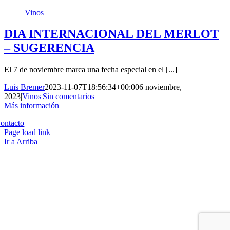
Vinos
DIA INTERNACIONAL DEL MERLOT
– SUGERENCIA
El 7 de noviembre marca una fecha especial en el [...]
Luis Bremer
2023-11-07T18:56:34+00:00
6 noviembre,
2023
|
Vinos
|
Sin comentarios
Más información
Copyright 2023 | All Rights Reserved | Desarrollado por
Qwavee IT
ontacto
Page load link
Ir a Arriba