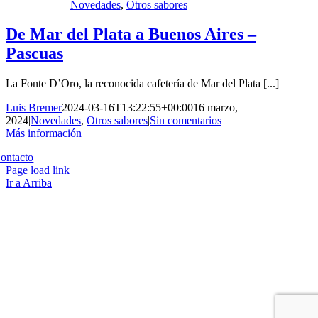
Novedades
,
Otros sabores
De Mar del Plata a Buenos Aires –
Pascuas
La Fonte D’Oro, la reconocida cafetería de Mar del Plata [...]
Luis Bremer
2024-03-16T13:22:55+00:00
16 marzo,
2024
|
Novedades
,
Otros sabores
|
Sin comentarios
Más información
Copyright 2023 | All Rights Reserved | Desarrollado por
Qwavee IT
ontacto
Page load link
Ir a Arriba