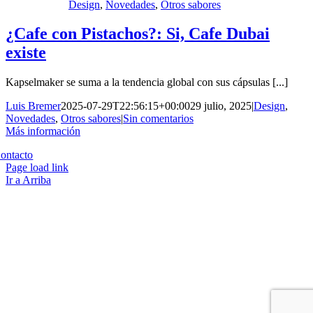
Design
,
Novedades
,
Otros sabores
¿Cafe con Pistachos?: Si, Cafe Dubai
existe
Kapselmaker se suma a la tendencia global con sus cápsulas [...]
Luis Bremer
2025-07-29T22:56:15+00:00
29 julio, 2025
|
Design
,
Novedades
,
Otros sabores
|
Sin comentarios
Más información
Copyright 2023 | All Rights Reserved | Desarrollado por
Qwavee IT
ontacto
Page load link
Ir a Arriba