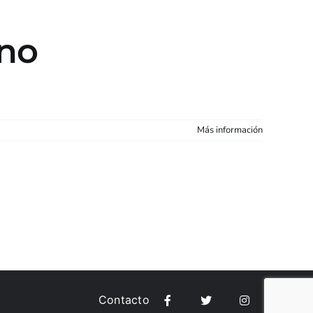
rno
Más información
as
Contacto