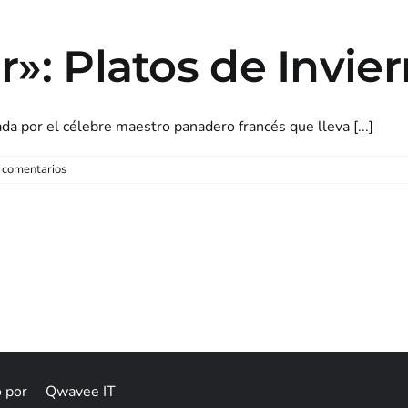
r»: Platos de Invie
a por el célebre maestro panadero francés que lleva [...]
 comentarios
na
Otros sabores
Catas & eventos
Bodeg
o por
Qwavee IT