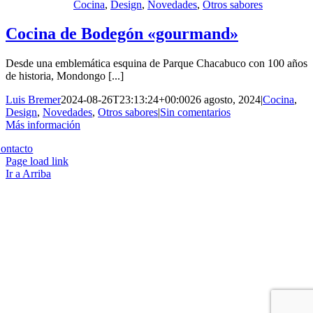
Cocina
,
Design
,
Novedades
,
Otros sabores
Cocina de Bodegón «gourmand»
Desde una emblemática esquina de Parque Chacabuco con 100 años
de historia, Mondongo [...]
Luis Bremer
2024-08-26T23:13:24+00:00
26 agosto, 2024
|
Cocina
,
Design
,
Novedades
,
Otros sabores
|
Sin comentarios
Más información
Copyright 2023 | All Rights Reserved | Desarrollado por
Qwavee IT
ontacto
Page load link
Ir a Arriba