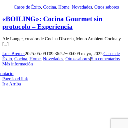
Casos de Éxito
,
Cocina
,
Home
,
Novedades
,
Otros sabores
«BOILING»: Cocina Gourmet sin
protocolo – Experiencia
Ale Langer, creador de Cocina Discreta, Mono Ambient Cocina y
[...]
Luis Bremer
2025-05-09T09:36:52+00:00
9 mayo, 2025
|
Casos de
Éxito
,
Cocina
,
Home
,
Novedades
,
Otros sabores
|
Sin comentarios
Más información
Copyright 2023 | All Rights Reserved | Desarrollado por
Qwavee IT
ontacto
Page load link
Ir a Arriba