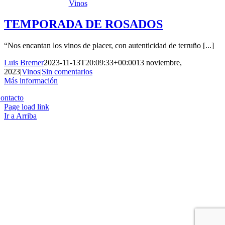
Vinos
TEMPORADA DE ROSADOS
“Nos encantan los vinos de placer, con autenticidad de terruño [...]
Luis Bremer
2023-11-13T20:09:33+00:00
13 noviembre,
2023
|
Vinos
|
Sin comentarios
Más información
Copyright 2023 | All Rights Reserved | Desarrollado por
Qwavee IT
ontacto
Page load link
Ir a Arriba