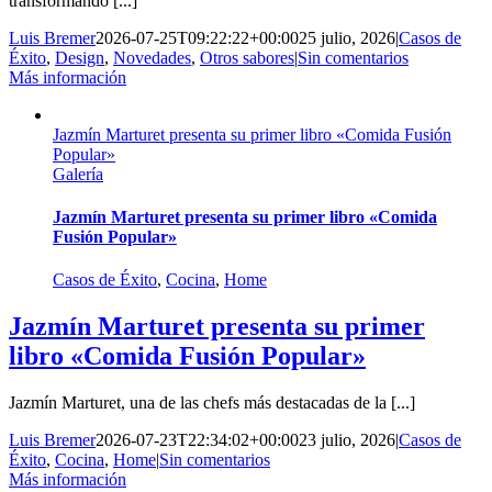
transformando [...]
Luis Bremer
2026-07-25T09:22:22+00:00
25 julio, 2026
|
Casos de
Éxito
,
Design
,
Novedades
,
Otros sabores
|
Sin comentarios
Más información
Jazmín Marturet presenta su primer libro «Comida Fusión
Popular»
Galería
Jazmín Marturet presenta su primer libro «Comida
Fusión Popular»
Casos de Éxito
,
Cocina
,
Home
Jazmín Marturet presenta su primer
libro «Comida Fusión Popular»
Jazmín Marturet, una de las chefs más destacadas de la [...]
Luis Bremer
2026-07-23T22:34:02+00:00
23 julio, 2026
|
Casos de
Éxito
,
Cocina
,
Home
|
Sin comentarios
Más información