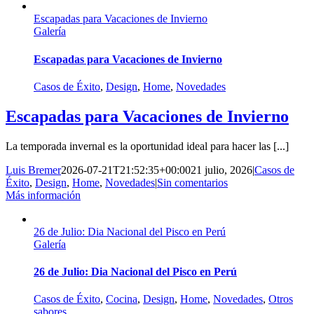
Escapadas para Vacaciones de Invierno
Galería
Escapadas para Vacaciones de Invierno
Casos de Éxito
,
Design
,
Home
,
Novedades
Escapadas para Vacaciones de Invierno
La temporada invernal es la oportunidad ideal para hacer las [...]
Luis Bremer
2026-07-21T21:52:35+00:00
21 julio, 2026
|
Casos de
Éxito
,
Design
,
Home
,
Novedades
|
Sin comentarios
Más información
26 de Julio: Dia Nacional del Pisco en Perú
Galería
26 de Julio: Dia Nacional del Pisco en Perú
Casos de Éxito
,
Cocina
,
Design
,
Home
,
Novedades
,
Otros
sabores