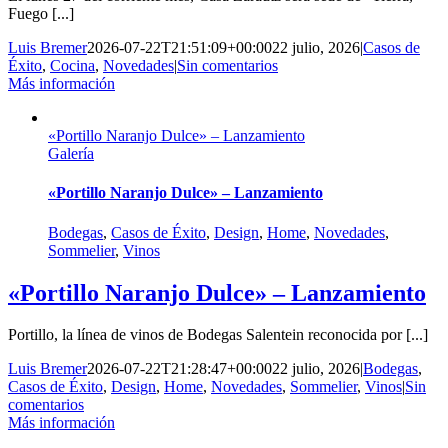
Fuego [...]
Luis Bremer
2026-07-22T21:51:09+00:00
22 julio, 2026
|
Casos de
Éxito
,
Cocina
,
Novedades
|
Sin comentarios
Más información
«Portillo Naranjo Dulce» – Lanzamiento
Galería
«Portillo Naranjo Dulce» – Lanzamiento
Bodegas
,
Casos de Éxito
,
Design
,
Home
,
Novedades
,
Sommelier
,
Vinos
«Portillo Naranjo Dulce» – Lanzamiento
Portillo, la línea de vinos de Bodegas Salentein reconocida por [...]
Luis Bremer
2026-07-22T21:28:47+00:00
22 julio, 2026
|
Bodegas
,
Casos de Éxito
,
Design
,
Home
,
Novedades
,
Sommelier
,
Vinos
|
Sin
comentarios
Más información