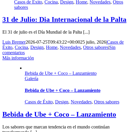
Casos de Éxito
,
Cocina
,
Design
,
Home
,
Novedades
,
Otros
sabores
31 de Julio: Dia Internacional de la Palta
El 31 de julio es el Día Mundial de la Palta [...]
Luis Bremer
2026-07-25T09:43:22+00:00
25 julio, 2026
|
Casos de
Éxito
,
Cocina
,
Design
,
Home
,
Novedades
,
Otros sabores
|
Sin
comentarios
Más información
Bebida de Ube + Coco – Lanzamiento
Galería
Bebida de Ube + Coco – Lanzamiento
Casos de Éxito
,
Design
,
Novedades
,
Otros sabores
Bebida de Ube + Coco – Lanzamiento
Los sabores que marcan tendencia en el mundo continúan