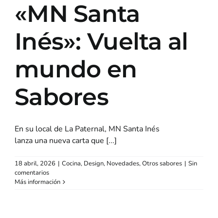
«MN Santa
Inés»: Vuelta al
mundo en
Sabores
En su local de La Paternal, MN Santa Inés
lanza una nueva carta que [...]
18 abril, 2026
|
Cocina
,
Design
,
Novedades
,
Otros sabores
|
Sin
comentarios
Más información