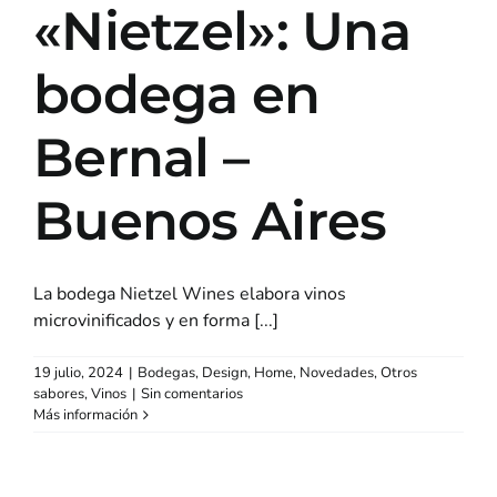
«Nietzel»: Una
bodega en
Bernal –
Buenos Aires
La bodega Nietzel Wines elabora vinos
microvinificados y en forma [...]
19 julio, 2024
|
Bodegas
,
Design
,
Home
,
Novedades
,
Otros
sabores
,
Vinos
|
Sin comentarios
Más información