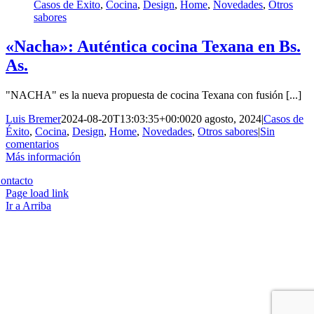
Casos de Éxito
,
Cocina
,
Design
,
Home
,
Novedades
,
Otros
sabores
«Nacha»: Auténtica cocina Texana en Bs.
As.
"NACHA" es la nueva propuesta de cocina Texana con fusión [...]
Luis Bremer
2024-08-20T13:03:35+00:00
20 agosto, 2024
|
Casos de
Éxito
,
Cocina
,
Design
,
Home
,
Novedades
,
Otros sabores
|
Sin
comentarios
Más información
Copyright 2023 | All Rights Reserved | Desarrollado por
Qwavee IT
ontacto
Page load link
Ir a Arriba