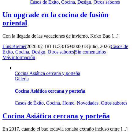
Casos de Éxito
,
Cocina
,
Design
,
Otros sabores
Un upgrade en la cocina de fusión
oriental
Con la llegada de las vacaciones de invierno, Koko Bao [...]
Luis Bremer
2026-07-18T11:33:16+00:00
18 julio, 2026
|
Casos de
Éxito
,
Cocina
,
Design
,
Otros sabores
|
Sin comentarios
Más información
Cocina Asiática cercana y porteña
Galería
Cocina Asiática cercana y porteña
Casos de Éxito
,
Cocina
,
Home
,
Novedades
,
Otros sabores
Cocina Asiática cercana y porteña
En 2017, cuando el bao todavía sonaba extraño incluso entre [...]