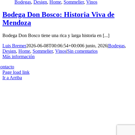
Bodegas
,
Design
,
Home
,
Sommelier
,
Vinos
Bodega Don Bosco: Historia Viva de
Mendoza
Bodega Don Bosco tiene una rica y larga historia en [...]
Luis Bremer
2026-06-08T00:06:54+00:00
6 junio, 2026
|
Bodegas
,
Design
,
Home
,
Sommelier
,
Vinos
|
Sin comentarios
Más información
Copyright 2023 | All Rights Reserved | Desarrollado por
Qwavee IT
ontacto
Page load link
Ir a Arriba