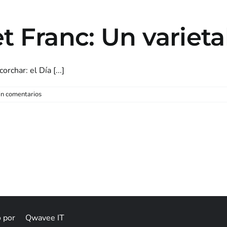
t Franc: Un varieta
rchar: el Día [...]
in comentarios
na
Otros sabores
Catas & eventos
Bodeg
o por
Qwavee IT